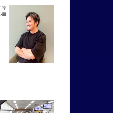
に導
ル面