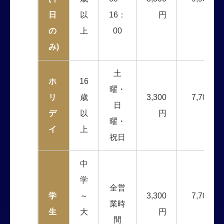
日
以
16：
円
円
の
上
00
み)
土
ホ
16
曜・
リ
歳
3,300
7,700
日
デ
以
円
円
曜・
イ
上
祝日
中
学
全営
学
～
3,300
7,700
業時
生
大
円
円
間