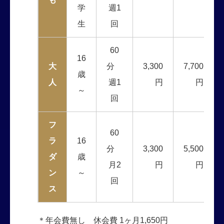
学
週1
生
回
60
16
大
分
3,300
7,700
歳
人
週1
円
円
～
回
フ
60
ラ
16
分
3,300
5,500
ダ
歳
月2
円
円
ン
～
回
ス
＊年会費無し 休会費 1ヶ月1,650円