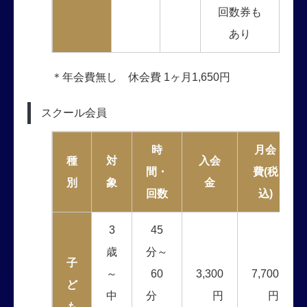
回数券も
あり
＊年会費無し 休会費 1ヶ月1,650円
スクール会員
時
月会
種
対
入会
間・
費(税
別
象
金
回数
込)
3
45
歳
分～
子
～
60
3,300
7,700
ど
中
分
円
円
も