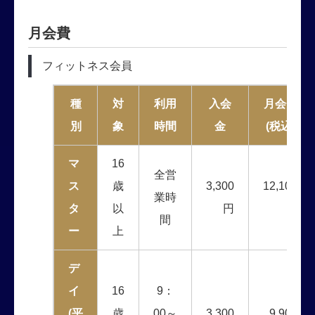
月会費
フィットネス会員
種
対
利用
入会
月会費
別
象
時間
金
(税込)
マ
16
全営
ス
歳
3,300
12,100
業時
タ
以
円
円
間
ー
上
デ
イ
16
9：
(平
歳
00～
3,300
9,900