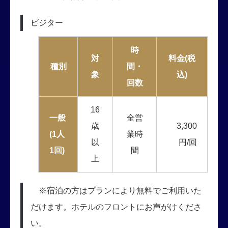
ビジター
時
対
料金(税
種別
間・
象
込)
回数
16
一般
全営
歳
3,300
(1人
業時
以
円/回
1回)
間
上
※宿泊の方はプランにより無料でご利用いた
だけます。ホテルのフロントにお声がけくださ
い。