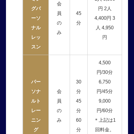
会
グパ
円 2人
員
45
ーソ
4,400円 3
の
分
ナル
人 4,950
み
レッ
円
スン
4,500
円/30分
パー
30
6,750
ソナ
会
分
円/45分
ルト
員
45
9,000
レー
の
分
円/60分
ニン
み
60
＊上記は1
グ
分
回料金。