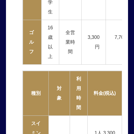
学
生
16
ゴ
全営
歳
3,300
7,700
ル
業時
以
円
円
フ
間
上
利
対
用
種別
料金(税込)
象
時
間
スイ
ミン
1人 3,300